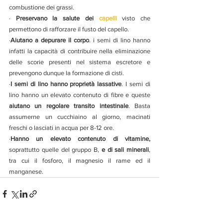
combustione dei grassi.
· 
Preservano la salute dei 
capelli
 visto che 
permettono di rafforzare il fusto del capello.
·
Aiutano a depurare il corpo
. i semi di lino hanno 
infatti la capacità di contribuire nella eliminazione 
delle scorie presenti nel sistema escretore e 
prevengono dunque la formazione di cisti.
·
I semi di lino hanno proprietà lassative
. I semi di 
lino hanno un elevato contenuto di fibre e queste 
aiutano un regolare transito intestinale
. Basta 
assumerne un cucchiaino al giorno, macinati 
freschi o lasciati in acqua per 8-12 ore.
·
Hanno un elevato contenuto di vitamine, 
soprattutto quelle del gruppo B, 
e di sali minerali
, 
tra cui il fosforo, il magnesio il rame ed il 
manganese.