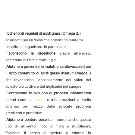
ricche fonti vegetali di acidi grassi 
Omega 3
,
 i 
cosiddetti 
grassi buoni 
che apportano numerosi 
benefici all'organismo. In particolare:
·
Favoriscono la digestione
 grazie all'elevato 
contenuto di fibre e mucillagini.
·
Aiutano a prevenire le malattie cardiovascolari per 
il ricco contenuto di acidi grassi insaturi Omega 3
che favoriscono l'abbassamento dei valori del 
colesterolo cattivo e dei trigliceridi nel sangue.
·
Contrastano lo sviluppo di processi infiammatori
interni come la 
cistite
 o infiammazioni a livello 
cutaneo per mezzo delle spiccate proprietà 
emollienti e protettive.
·
Aiutano a perdere peso
 dal momento che questo 
tipo di alimento, ricco di fibre e mucillagini, 
favorisce il senso di sazietà e stimola la 