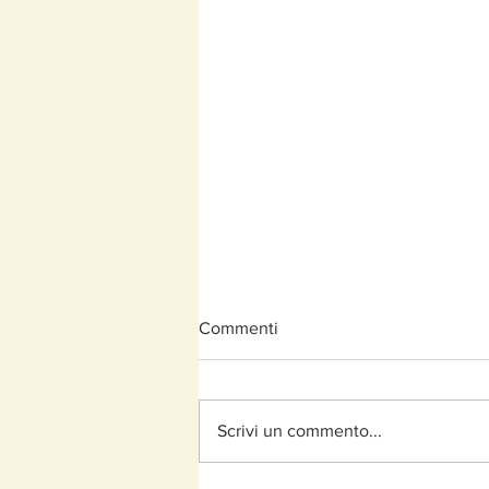
Commenti
Scrivi un commento...
GRANI E LIBERTA'